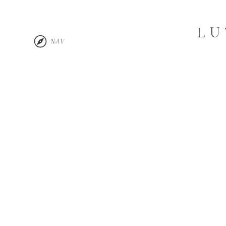
LU
NAV